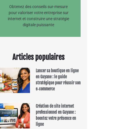
Obtenez des conseils sur-mesure
EN SAVOIR +
pour valoriser votre entreprise sur
internet et construire une stratégie
digitale puissante
Articles populaires
Lancer sa boutique en ligne
en Guyane : le guide
stratégique pour réussir son
e‑commerce
Création de site internet
professionnel en Guyane :
boostez votre présence en
ligne