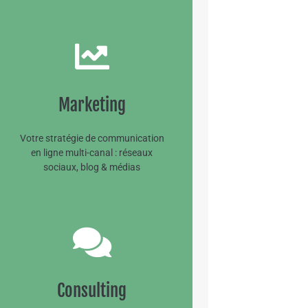
Marketing
Marketing
EN SAVOIR +
Votre stratégie de communication
en ligne multi-canal : réseaux
sociaux, blog & médias
Consulting
Consulting
Nous sommes là pour vous !