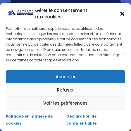
Gérer le consentement
aux cookies
Marketing
Pour offrir les meilleures expériences, nous utilisons des
Nous développons des
stratégies
technologies telles que les cookies pour stocker et/ou accéder aux
informations des appareils. Le fait de consentir à ces technologies
marketing
digitales sur mesure pour
nous permettra de traiter des données telles que le comportement
atteindre vos objectifs commerciaux. Nos
de navigation ou les ID uniques sur ce site. Le fait de ne pas
services incluent la gestion des réseaux
consentir ou de retirer son consentement peut avoir un effet négatif
sur certaines caractéristiques et fonctions.
sociaux, la conception de campagnes de
marketing, le
community management
et la gestion des réseaux sociaux, la
Accepter
création de fiche établissement Google
Refuser
Business Profile, l´envoie de
newsletters
et
l’analyse des résultats pour optimiser vos
Voir les préférences
performances.
Politique en matière de
Déclaration de
cookies
confidentialité