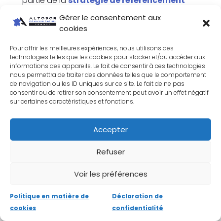
partie de la
stratégie de référencement
naturel (aussi appelée SEO)
pour laquelle
Gérer le consentement aux
nous vous proposons de consulter nos
cookies
prestations en rédaction web.
Pour offrir les meilleures expériences, nous utilisons des
technologies telles que les cookies pour stocker et/ou accéder aux
Vous souhaitez en savoir plus sur les
informations des appareils. Le fait de consentir à ces technologies
campagnes de référencement que nous
nous permettra de traiter des données telles que le comportement
de navigation ou les ID uniques sur ce site. Le fait de ne pas
pouvons vous proposer pour
créer un site
consentir ou de retirer son consentement peut avoir un effet négatif
e-commerce
?
sur certaines caractéristiques et fonctions.
Accepter
CONTACTEZ-NOUS
Refuser
Voir les préférences
Webdesign de votre boutique en ligne
Politique en matière de
Déclaration de
cookies
confidentialité
A la manière d’un magasin traditionnel, votre