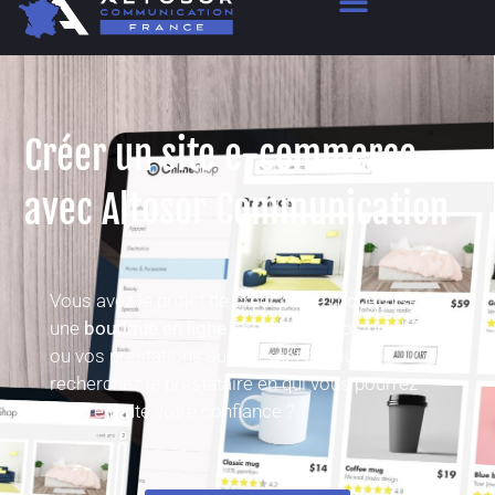
Créer un site e-commerce
avec Altosor Communication
Vous avez le projet de créer ou de moderniser
une
boutique en ligne
pour vendre vos produits
ou vos prestations sur Internet et vous
recherchez le prestataire en qui vous pourrez
mettre toute votre confiance ?