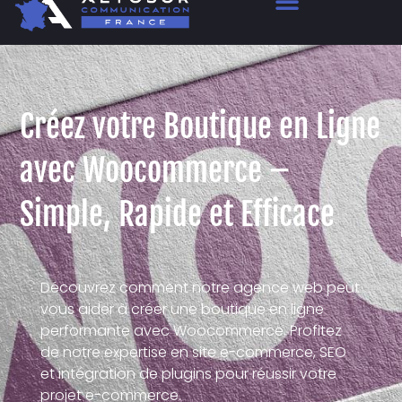
Créez votre Boutique en Ligne
avec Woocommerce –
Simple, Rapide et Efficace
Découvrez comment notre agence web peut
vous aider à créer une boutique en ligne
performante avec Woocommerce. Profitez
de notre expertise en site e-commerce, SEO
et intégration de plugins pour réussir votre
projet e-commerce.