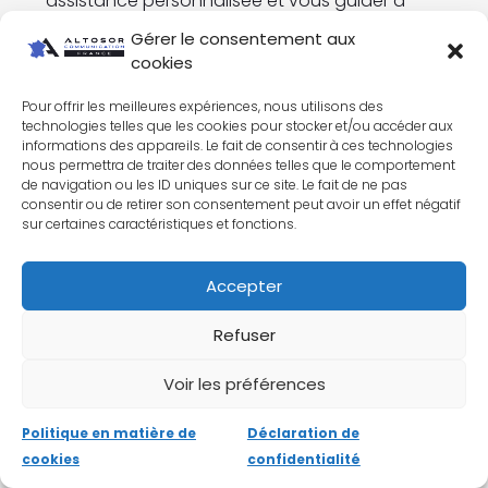
assistance personnalisée et vous guider à
chaque étape de votre projet de commerce
Gérer le consentement aux
en ligne.
cookies
Pour offrir les meilleures expériences, nous utilisons des
PRENDRE RDV AVEC UN EXPERT
technologies telles que les cookies pour stocker et/ou accéder aux
informations des appareils. Le fait de consentir à ces technologies
nous permettra de traiter des données telles que le comportement
de navigation ou les ID uniques sur ce site. Le fait de ne pas
consentir ou de retirer son consentement peut avoir un effet négatif
Prix et tarifs de Woocommerce :
sur certaines caractéristiques et fonctions.
Ce que vous devez savoir
Accepter
Combien coûte Woocommerce ?
Refuser
Informations sur les coûts de base et les
Voir les préférences
extensions payantes :
Woocommerce est un
plugin open source gratuit, ce qui signifie que
Politique en matière de
Déclaration de
vous pouvez l’installer et l’utiliser sans frais
cookies
confidentialité
initiaux. Cependant, pour tirer pleinement parti