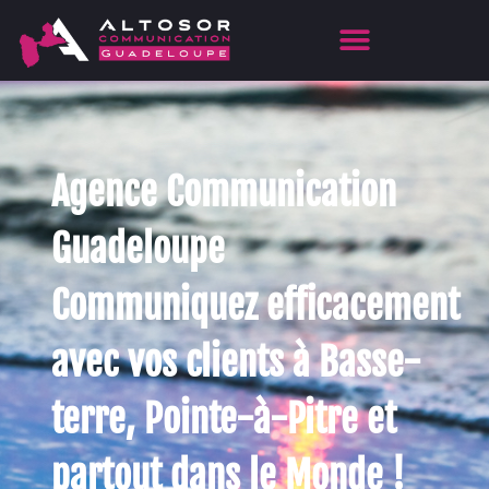
Agence Communication
Guadeloupe
Communiquez efficacement
avec vos clients à Basse-
terre, Pointe-à-Pitre et
partout dans le Monde !