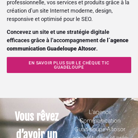
professionnelle, vos services et produits grâce à la
création d’un site Internet moderne, design,
responsive et optimisé pour le SEO.
Concevez un site et
une stratégie digitale
efficaces grâce à l’accompagnement de
l´agence
communication
Guadeloupe Altosor
.
EN SAVOIR PLUS SUR LE CHÈQUE TIC
GUADELOUPE
L’agence
Vous rêvez
Communication
Guadeloupe Altosor
d’avoir un
conceptualise et crée