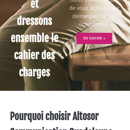
et
de vous aider à vous
démarquer de vos
dressons
concurrents.
ensemble le
EN SAVOIR +
cahier des
charges
Pourquoi choisir Altosor