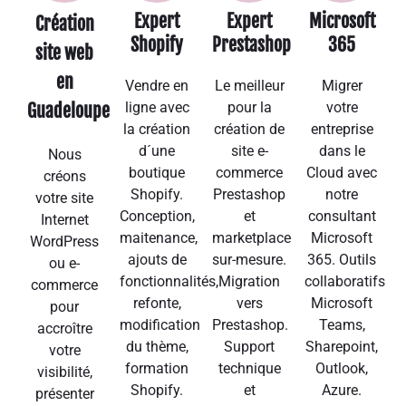
Expert
Expert
Microsoft
Création
Shopify
Prestashop
365
site web
en
Vendre en
Le meilleur
Migrer
ligne avec
pour la
votre
Guadeloupe
la création
création de
entreprise
d´une
site e-
dans le
Nous
boutique
commerce
Cloud avec
créons
Shopify.
Prestashop
notre
votre site
Conception,
et
consultant
Internet
maitenance,
marketplace
Microsoft
WordPress
ajouts de
sur-mesure.
365. Outils
ou e-
fonctionnalités,
Migration
collaboratifs
commerce
refonte,
vers
Microsoft
pour
modification
Prestashop.
Teams,
accroître
du thème,
Support
Sharepoint,
votre
formation
technique
Outlook,
visibilité,
Shopify.
et
Azure.
présenter