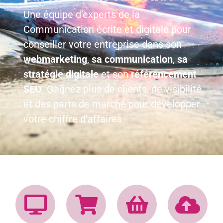
Une équipe d’experts de la
Communication écrite et digitale pour
conseiller votre entreprise dans son
webmarketing
,
sa communicati
on
,
sa
stratégie digitale
et son
référencement
SEO
. Gagnez plus de clients, de visibilité
et des parts de marché pour développer
votre chiffre d’affaires.