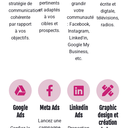
pertinents
stratégie de
grandir
écrite et
et adaptés
communication
votre
digtale,
à vos
cohérente
communauté
télévisions,
cibles et
par rapport
: Facebook,
radios.
prospects.
à vos
Instagram,
objectifs.
Linked'in,
Google My
Business,
etc.
Google
Meta Ads
Linkedin
Graphic
Ads
Ads
design et
Lancez une
création
campagne