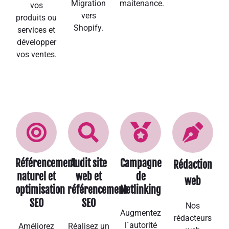
Migration
maitenance.
vos
vers
produits ou
Shopify.
services et
développer
vos ventes.
Référencement
Audit site
Campagne
Rédaction
naturel et
web et
de
web
optimisation
référencement
Netlinking
SEO
SEO
Nos
Augmentez
rédacteurs
l´autorité
Améliorez
Réalisez un