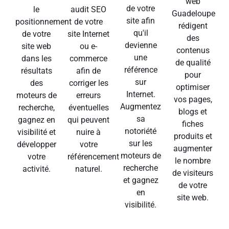
web
de votre
le
audit SEO
Guadeloupe
site afin
positionnement
de votre
rédigent
qu'il
de votre
site Internet
des
devienne
site web
ou e-
contenus
une
dans les
commerce
de qualité
référence
résultats
afin de
pour
sur
des
corriger les
optimiser
Internet.
moteurs de
erreurs
vos pages,
Augmentez
recherche,
éventuelles
blogs et
sa
gagnez en
qui peuvent
fiches
notoriété
visibilité et
nuire à
produits et
sur les
développer
votre
augmenter
moteurs de
votre
référencement
le nombre
recherche
activité.
naturel.
de visiteurs
et gagnez
de votre
en
site web.
visibilité.