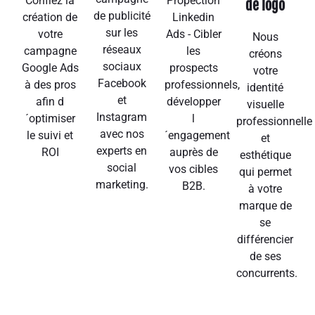
Confiez la
Propection
de logo
de publicité
création de
Linkedin
sur les
votre
Ads - Cibler
Nous
réseaux
campagne
les
créons
sociaux
Google Ads
prospects
votre
Facebook
à des pros
professionnels,
identité
et
afin d
développer
visuelle
Instagram
´optimiser
l
professionnelle
avec nos
le suivi et
´engagement
et
experts en
ROI
auprès de
esthétique
social
vos cibles
qui permet
marketing.
B2B.
à votre
marque de
se
différencier
de ses
concurrents.