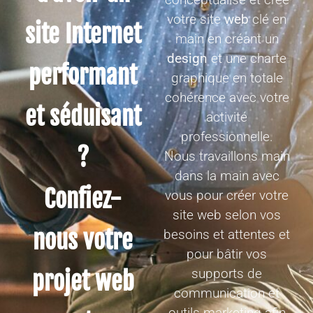
votre site
web
clé en
site Internet
main en créant un
design
et une charte
performant
graphique en totale
cohérence avec votre
et séduisant
activité
professionnelle.
?
Nous travaillons main
dans la main avec
Confiez-
vous pour créer votre
site web selon vos
nous votre
besoins et attentes et
pour bâtir vos
supports de
projet web
communication et
outils marketing afin