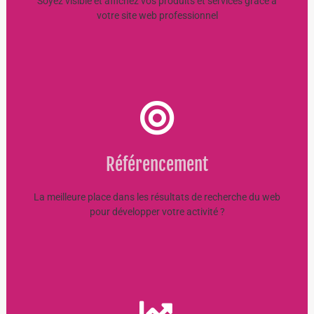
Soyez visible et affichez vos produits et services grâce à
votre site web professionnel
Référencement Guyane SEO
Référencement
Une visibilité en ligne puissante !
EN SAVOIR +
La meilleure place dans les résultats de recherche du web
pour développer votre activité ?