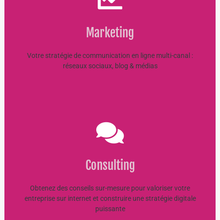
Marketing
Marketing
EN SAVOIR +
Votre stratégie de communication en ligne multi-canal :
réseaux sociaux, blog & médias
Consulting
Consulting
Nous sommes là pour vous !
EN SAVOIR +
Obtenez des conseils sur-mesure pour valoriser votre
entreprise sur internet et construire une stratégie digitale
puissante