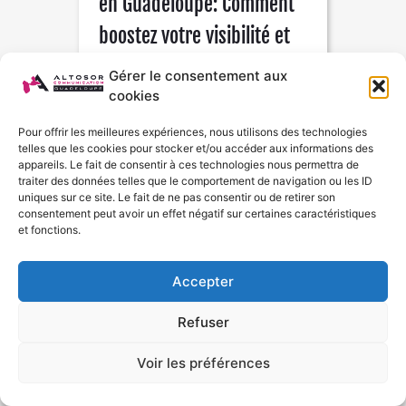
en Guadeloupe: Comment
boostez votre visibilité et
vos ventes ?
Gérer le consentement aux
cookies
Combiner Passion Locale et E-
commerce pour le Succès
Pour offrir les meilleures expériences, nous utilisons des technologies
L’héritage de la Guadeloupe, un
telles que les cookies pour stocker et/ou accéder aux informations des
levier stratégique Créer une
appareils. Le fait de consentir à ces technologies nous permettra de
boutique en ligne en Guadeloupe,
traiter des données telles que le comportement de navigation ou les ID
uniques sur ce site. Le fait de ne pas consentir ou de retirer son
ce n’est pas
consentement peut avoir un effet négatif sur certaines caractéristiques
et fonctions.
Lire »
Accepter
Refuser
Voir les préférences