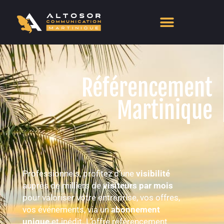
Référencement
Martinique
Professionnels, profitez d’une
visibilité
auprès de milliers de
visiteurs par mois
pour valoriser votre entreprise, vos offres,
vos événements, via un
abonnement
unique
et inédit. L’offre référencement