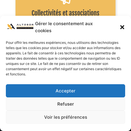
VOIR LA FORMULE
Collectivités et associations
Gérer le consentement aux
cookies
Pour offrir les meilleures expériences, nous utilisons des technologies
telles que les cookies pour stocker et/ou accéder aux informations des
appareils. Le fait de consentir à ces technologies nous permettra de
traiter des données telles que le comportement de navigation ou les ID
uniques sur ce site. Le fait de ne pas consentir ou de retirer son
consentement peut avoir un effet négatif sur certaines caractéristiques
et fonctions.
VOIR LA FORMULE
Restaurants et HORECA
Accepter
En poursuivant votre navigation sur ce site, vous acceptez
l’utilisation de Cookies ou autres traceurs pour vous garantir une
Refuser
meilleure expérience sur notre site.
Voir les préférences
OK