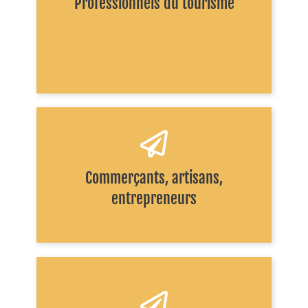
Professionnels du tourisme
Commerçants, artisans,
VOIR LA FORMULE
entrepreneurs