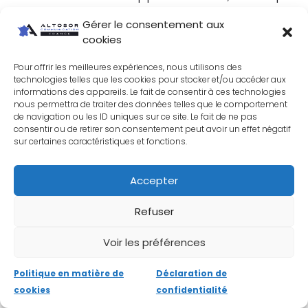
des liens vers des pages spécifiques de
Gérer le consentement aux
votre site.
cookies
Pour offrir les meilleures expériences, nous utilisons des
8. Gestion du budget et des
technologies telles que les cookies pour stocker et/ou accéder aux
informations des appareils. Le fait de consentir à ces technologies
nous permettra de traiter des données telles que le comportement
enchères
de navigation ou les ID uniques sur ce site. Le fait de ne pas
consentir ou de retirer son consentement peut avoir un effet négatif
sur certaines caractéristiques et fonctions.
Google Ads fonctionne sur un système
d’
enchères pour les mots-clés
. Voici
Accepter
quelques conseils pour gérer efficacement le
budget de votre campagne :
Refuser
Voir les préférences
Déterminez un budget quotidien en
fonction de vos objectifs et de vos
Politique en matière de
Déclaration de
cookies
confidentialité
ressources financières.