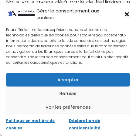
Nous vous avons déjà parlé de Netlinking un
peu plus haut à propos de l’outil AHREFs,
Gérer le consentement aux
cookies
mais nous ne pouvions pas oublier le plus
connu des outils de gestion de liens entrants
Pour offrir les meilleures expériences, nous utilisons des
technologies telles que les cookies pour stocker et/ou accéder aux
(backlinks), à savoir le
logiciel de
informations des appareils. Le fait de consentir à ces technologies
nous permettra de traiter des données telles que le comportement
référencement
Majestic
SEO
.
de navigation ou les ID uniques sur ce site. Le fait de ne pas
consentir ou de retirer son consentement peut avoir un effet négatif
sur certaines caractéristiques et fonctions.
Il ne suffit pas qu’un site web crée un lien vers
l’une de vos pages pour que cela bouleverse
Accepter
votre notoriété. Google prend en effet en
compte l’indice de confiance de ce site (son
Refuser
Trust Flow) ainsi que le nombre de liens qu’a
Voir les préférences
obtenu votre site (son Citation Flow). Ces
deux indicateurs clés sont mesurés et
Politique en matière de
Déclaration de
affichés dans les résultats fournis par
cookies
confidentialité