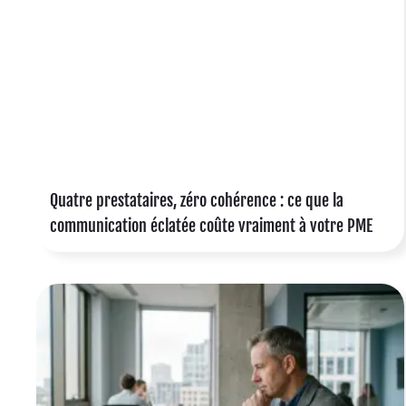
e
e
e
Quatre prestataires, zéro cohérence : ce que la
à
communication éclatée coûte vraiment à votre PME
s
r
c
s
s