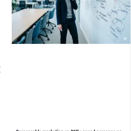
s
r
E
e
e
t
r
a