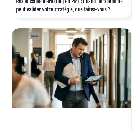
Responsable marketing en PME : quand personne ne
t
peut valider votre stratégie, que faites-vous ?
,
s
e
n
n
é
e
e
E
s