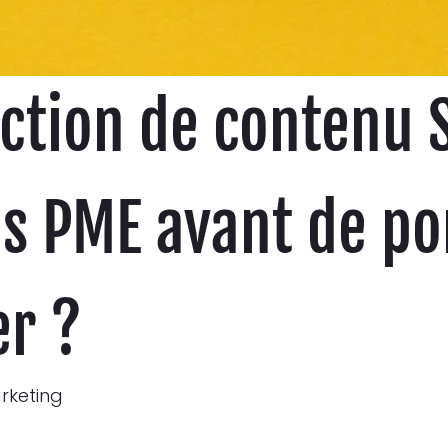
ction de contenu S
s PME avant de por
er ?
rketing